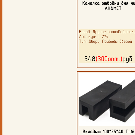
Качалка отводки для л
AH&MET
Бренд: Другие производител
Артикул: L-274
Тип: Двери, Приводы дверей
348
(300опт.)
руб
Вкладыш 100*35*40 Т-16