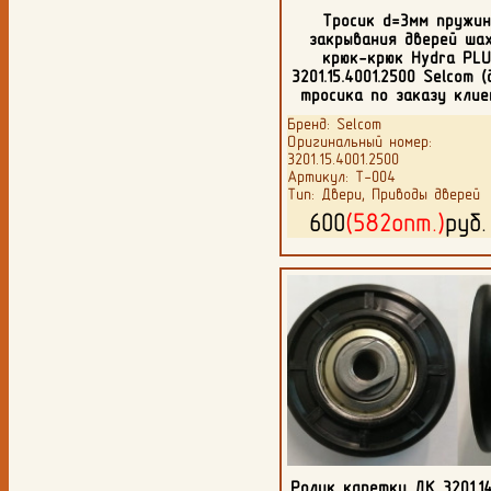
Тросик d=3мм пружи
закрывания дверей ша
крюк-крюк Hydra PL
3201.15.4001.2500 Selcom 
тросика по заказу клие
Бренд: Selcom
Оригинальный номер:
3201.15.4001.2500
Артикул: Т-004
Тип: Двери, Приводы дверей
600
(582опт.)
руб
Ролик каретки ДК 3201.14